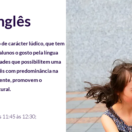
nglês
 de carácter lúdico, que tem
alunos o gosto pela língua
dades que possibilitem uma
lês com predominância na
ente
, promovem o
ural.
s 11:45 às 12:30;